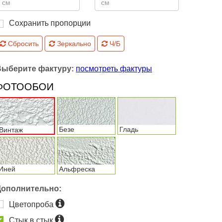
Сохранить пропорции
Сбросить
Зеркально
Ч/Б
Выберите фактуру:
посмотреть фактуры
ФОТООБОИ
Безе
Гладь
Винтаж
Иней
Альфреска
Дополнительно:
Цветопроба
Стык в стык