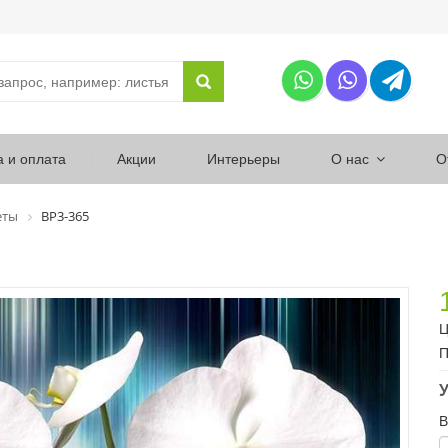
а и оплата
Акции
Интерьеры
О нас
О
еты
ВР3-365
Ц
П
У
В