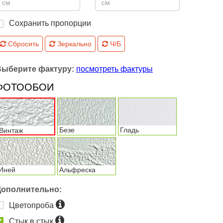
Сохранить пропорции
Сбросить
Зеркально
Ч/Б
Выберите фактуру:
посмотреть фактуры
ФОТООБОИ
Безе
Гладь
Винтаж
Иней
Альфреска
Дополнительно:
Цветопроба
Стык в стык