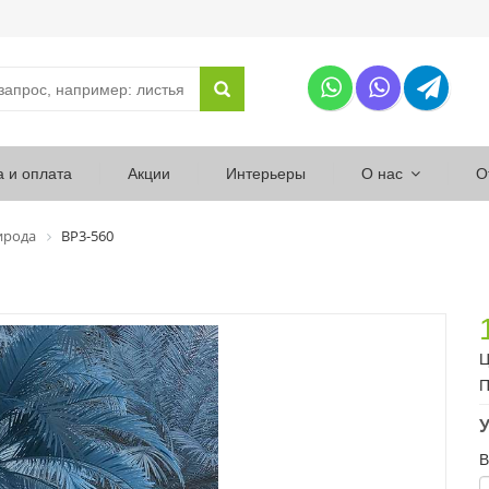
а и оплата
Акции
Интерьеры
О нас
О
ирода
ВР3-560
Ц
П
У
В