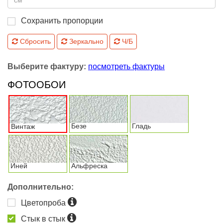
Сохранить пропорции
Сбросить
Зеркально
Ч/Б
Выберите фактуру:
посмотреть фактуры
ФОТООБОИ
Безе
Гладь
Винтаж
Иней
Альфреска
Дополнительно:
Цветопроба
Стык в стык