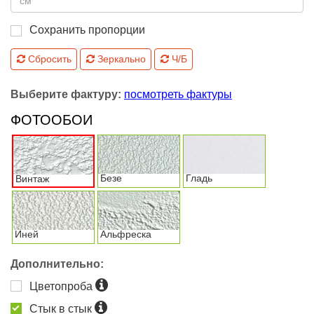
Сохранить пропорции
Сбросить
Зеркально
Ч/Б
Выберите фактуру:
посмотреть фактуры
ФОТООБОИ
Безе
Гладь
Винтаж
Иней
Альфреска
Дополнительно:
Цветопроба
Стык в стык