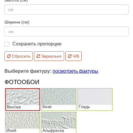
Ширина (см)
Сохранить пропорции
Сбросить
Зеркально
Ч/Б
Выберите фактуру:
посмотреть фактуры
ФОТООБОИ
Безе
Гладь
Винтаж
Иней
Альфреска