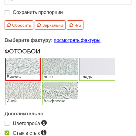
Сохранить пропорции
Сбросить
Зеркально
Ч/Б
Выберите фактуру:
посмотреть фактуры
ФОТООБОИ
Безе
Гладь
Винтаж
Иней
Альфреска
Дополнительно:
Цветопроба
Стык в стык