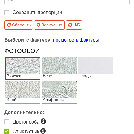
Сохранить пропорции
Сбросить
Зеркально
Ч/Б
Выберите фактуру:
посмотреть фактуры
ФОТООБОИ
Безе
Гладь
Винтаж
Иней
Альфреска
Дополнительно:
Цветопроба
Стык в стык