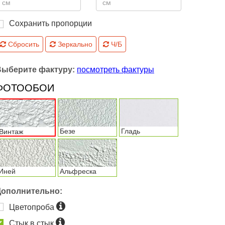
Сохранить пропорции
Сбросить
Зеркально
Ч/Б
Выберите фактуру:
посмотреть фактуры
ФОТООБОИ
Безе
Гладь
Винтаж
Иней
Альфреска
Дополнительно:
Цветопроба
Стык в стык