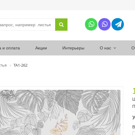
а и оплата
Акции
Интерьеры
О нас
О
тья
ТА1-262
Ц
П
У
В