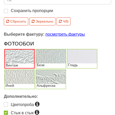
Сохранить пропорции
Сбросить
Зеркально
Ч/Б
Выберите фактуру:
посмотреть фактуры
ФОТООБОИ
Безе
Гладь
Винтаж
Иней
Альфреска
Дополнительно:
Цветопроба
Стык в стык