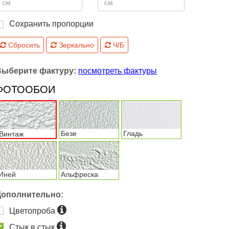
Сохранить пропорции
Сбросить
Зеркально
Ч/Б
Выберите фактуру:
посмотреть фактуры
ФОТООБОИ
Безе
Гладь
Винтаж
Иней
Альфреска
Дополнительно:
Цветопроба
Стык в стык