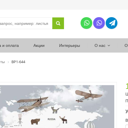
а и оплата
Акции
Интерьеры
О нас
О
рты
ВР1-644
Ц
П
У
В