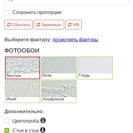
Сохранить пропорции
Сбросить
Зеркально
Ч/Б
Выберите фактуру:
посмотреть фактуры
ФОТООБОИ
Безе
Гладь
Винтаж
Иней
Альфреска
Дополнительно:
Цветопроба
Стык в стык