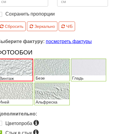
Сохранить пропорции
Сбросить
Зеркально
Ч/Б
Выберите фактуру:
посмотреть фактуры
ФОТООБОИ
Безе
Гладь
Винтаж
Иней
Альфреска
Дополнительно:
Цветопроба
Стык в стык