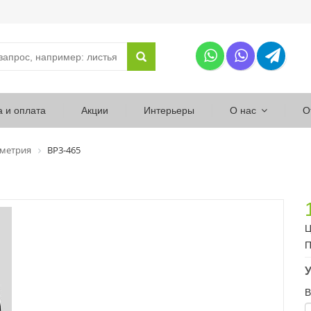
а и оплата
Акции
Интерьеры
О нас
О
ометрия
ВР3-465
Ц
П
У
В