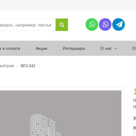
а и оплата
Акции
Интерьеры
О нас
О
ометрия
ВР2-242
Ц
П
У
В