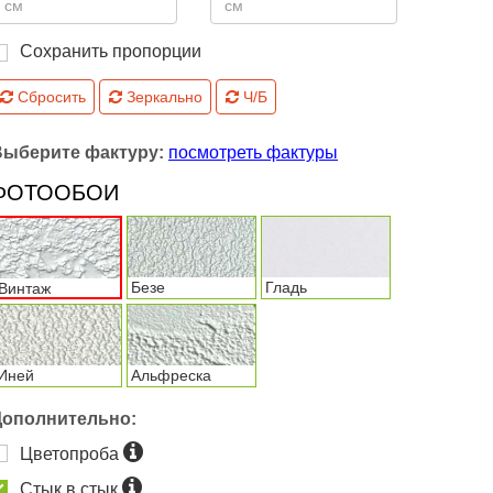
Сохранить пропорции
Сбросить
Зеркально
Ч/Б
Выберите фактуру:
посмотреть фактуры
ФОТООБОИ
Безе
Гладь
Винтаж
Иней
Альфреска
Дополнительно:
Цветопроба
Стык в стык