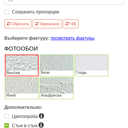
Сохранить пропорции
Сбросить
Зеркально
Ч/Б
Выберите фактуру:
посмотреть фактуры
ФОТООБОИ
Безе
Гладь
Винтаж
Иней
Альфреска
Дополнительно:
Цветопроба
Стык в стык