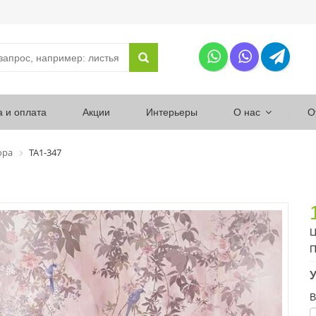
а и оплата
Акции
Интерьеры
О нас
О
ора
ТА1-347
Ц
П
У
В