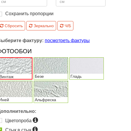
Сохранить пропорции
Сбросить
Зеркально
Ч/Б
Выберите фактуру:
посмотреть фактуры
ФОТООБОИ
Безе
Гладь
Винтаж
Иней
Альфреска
Дополнительно:
Цветопроба
Стык в стык