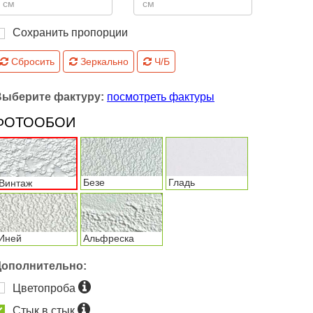
Сохранить пропорции
Сбросить
Зеркально
Ч/Б
Выберите фактуру:
посмотреть фактуры
ФОТООБОИ
Безе
Гладь
Винтаж
Иней
Альфреска
Дополнительно:
Цветопроба
Стык в стык