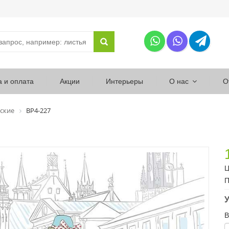
а и оплата
Акции
Интерьеры
О нас
О
ские
ВР4-227
Ц
П
У
В