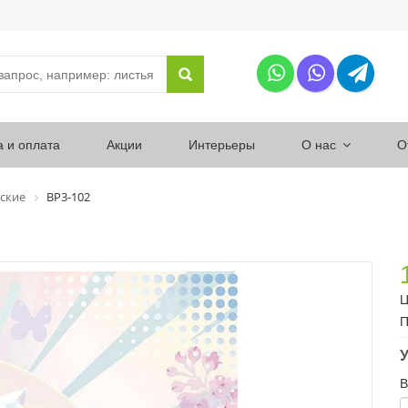
а и оплата
Акции
Интерьеры
О нас
О
ские
ВР3-102
Ц
П
У
В