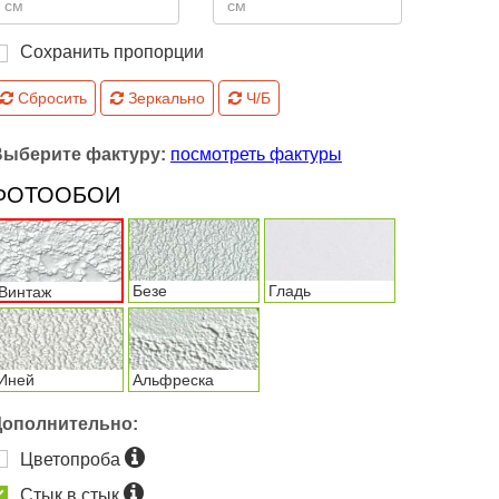
Сохранить пропорции
Сбросить
Зеркально
Ч/Б
Выберите фактуру:
посмотреть фактуры
ФОТООБОИ
Безе
Гладь
Винтаж
Иней
Альфреска
Дополнительно:
Цветопроба
Стык в стык