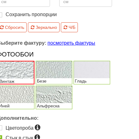
Сохранить пропорции
Сбросить
Зеркально
Ч/Б
Выберите фактуру:
посмотреть фактуры
ФОТООБОИ
Безе
Гладь
Винтаж
Иней
Альфреска
Дополнительно:
Цветопроба
Стык в стык