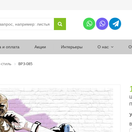
а и оплата
Акции
Интерьеры
О нас
О
-стиль
ВР3-085
Ц
П
У
В