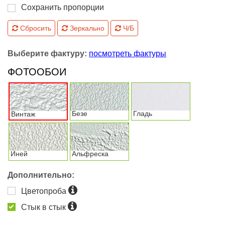
Сохранить пропорции
Сбросить
Зеркально
Ч/Б
Выберите фактуру:
посмотреть фактуры
ФОТООБОИ
Безе
Гладь
Винтаж
Иней
Альфреска
Дополнительно:
Цветопроба
Стык в стык