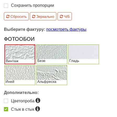
Сохранить пропорции
Сбросить
Зеркально
Ч/Б
Выберите фактуру:
посмотреть фактуры
ФОТООБОИ
Безе
Гладь
Винтаж
Иней
Альфреска
Дополнительно:
Цветопроба
Стык в стык