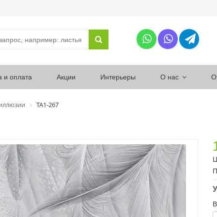
а и оплата
Акции
Интерьеры
О нас
О
 иллюзии
ТА1-267
Ц
П
У
В