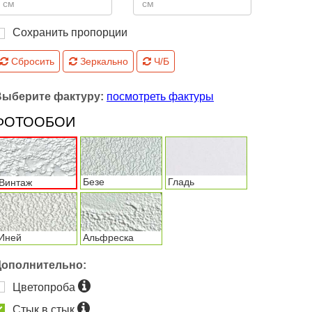
Сохранить пропорции
Сбросить
Зеркально
Ч/Б
Выберите фактуру:
посмотреть фактуры
ФОТООБОИ
Безе
Гладь
Винтаж
Иней
Альфреска
Дополнительно:
Цветопроба
Стык в стык